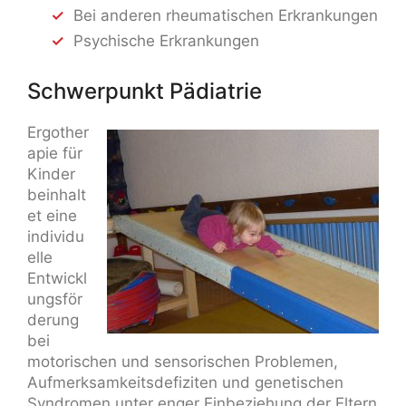
Bei anderen rheumatischen Erkrankungen
Psychische Erkrankungen
Schwerpunkt Pädiatrie
Ergother
apie für
Kinder
beinhalt
et eine
individu
elle
Entwickl
ungsför
derung
bei
motorischen und sensorischen Problemen,
Aufmerksamkeitsdefiziten und genetischen
Syndromen unter enger Einbeziehung der Eltern